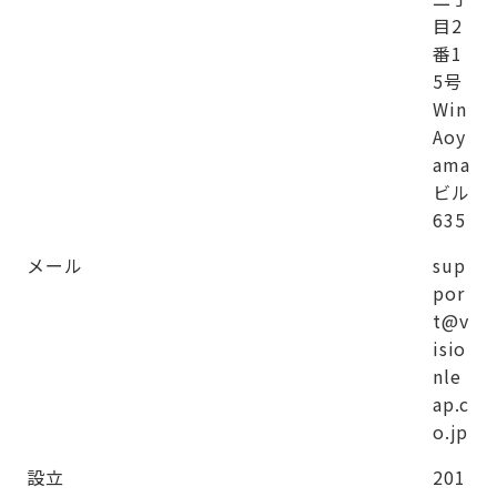
目2
番1
5号
Win
Aoy
ama
ビル
635
メール
sup
por
t@v
isio
nle
ap.c
o.jp
設立
201