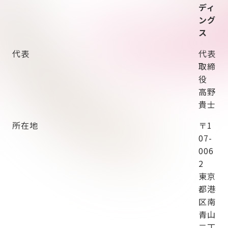
ディ
ング
ス
代表
代表
取締
役
高野
貴士
所在地
〒1
07-
006
2
東京
都港
区南
青山
二丁